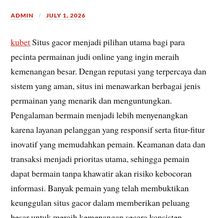
ADMIN
JULY 1, 2026
kubet
Situs gacor menjadi pilihan utama bagi para
pecinta permainan judi online yang ingin meraih
kemenangan besar. Dengan reputasi yang terpercaya dan
sistem yang aman, situs ini menawarkan berbagai jenis
permainan yang menarik dan menguntungkan.
Pengalaman bermain menjadi lebih menyenangkan
karena layanan pelanggan yang responsif serta fitur-fitur
inovatif yang memudahkan pemain. Keamanan data dan
transaksi menjadi prioritas utama, sehingga pemain
dapat bermain tanpa khawatir akan risiko kebocoran
informasi. Banyak pemain yang telah membuktikan
keunggulan situs gacor dalam memberikan peluang
besar untuk meraih kemenangan secara konsisten.