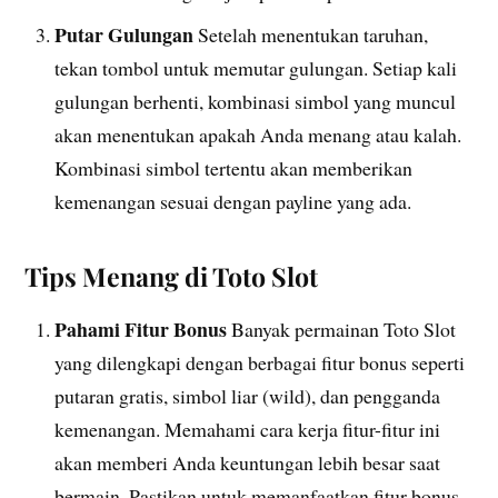
Putar Gulungan
Setelah menentukan taruhan,
tekan tombol untuk memutar gulungan. Setiap kali
gulungan berhenti, kombinasi simbol yang muncul
akan menentukan apakah Anda menang atau kalah.
Kombinasi simbol tertentu akan memberikan
kemenangan sesuai dengan payline yang ada.
Tips Menang di Toto Slot
Pahami Fitur Bonus
Banyak permainan Toto Slot
yang dilengkapi dengan berbagai fitur bonus seperti
putaran gratis, simbol liar (wild), dan pengganda
kemenangan. Memahami cara kerja fitur-fitur ini
akan memberi Anda keuntungan lebih besar saat
bermain. Pastikan untuk memanfaatkan fitur bonus