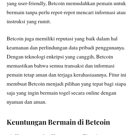
yang user-friendly, Betcoin memudahkan pemain untuk
bermain tanpa perlu repot-repot mencari informasi atau
instruksi yang rumit.
Betcoin juga memiliki reputasi yang baik dalam hal
keamanan dan perlindungan data pribadi penggunanya.
Dengan teknologi enkripsi yang canggih, Betcoin
memastikan bahwa semua transaksi dan informasi
pemain tetap aman dan terjaga kerahasiaannya. Fitur ini
membuat Betcoin menjadi pilihan yang tepat bagi siapa
saja yang ingin bermain togel secara online dengan
nyaman dan aman.
Keuntungan Bermain di Betcoin