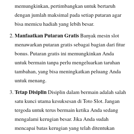
memungkinkan, pertimbangkan untuk bertaruh
dengan jumlah maksimal pada setiap putaran agar
bisa memicu hadiah yang lebih besar.
Manfaatkan Putaran Gratis
Banyak mesin slot
menawarkan putaran gratis sebagai bagian dari fitur
bonus. Putaran gratis ini memungkinkan Anda
untuk bermain tanpa perlu mengeluarkan taruhan
tambahan, yang bisa meningkatkan peluang Anda
untuk menang.
Tetap Disiplin
Disiplin dalam bermain adalah salah
satu kunci utama kesuksesan di Toto Slot. Jangan
tergoda untuk terus bermain ketika Anda sedang
mengalami kerugian besar. Jika Anda sudah
mencapai batas kerugian yang telah ditentukan