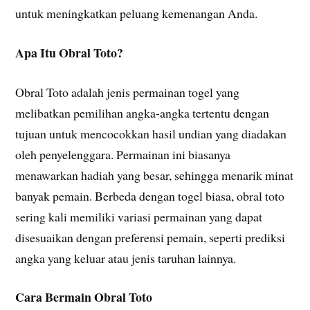
untuk meningkatkan peluang kemenangan Anda.
Apa Itu Obral Toto?
Obral Toto adalah jenis permainan togel yang
melibatkan pemilihan angka-angka tertentu dengan
tujuan untuk mencocokkan hasil undian yang diadakan
oleh penyelenggara. Permainan ini biasanya
menawarkan hadiah yang besar, sehingga menarik minat
banyak pemain. Berbeda dengan togel biasa, obral toto
sering kali memiliki variasi permainan yang dapat
disesuaikan dengan preferensi pemain, seperti prediksi
angka yang keluar atau jenis taruhan lainnya.
Cara Bermain Obral Toto