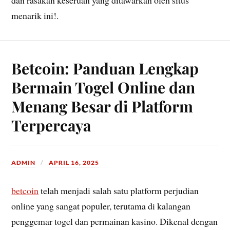
menarik ini!.
Betcoin: Panduan Lengkap
Bermain Togel Online dan
Menang Besar di Platform
Terpercaya
ADMIN
APRIL 16, 2025
betcoin
telah menjadi salah satu platform perjudian
online yang sangat populer, terutama di kalangan
penggemar togel dan permainan kasino. Dikenal dengan