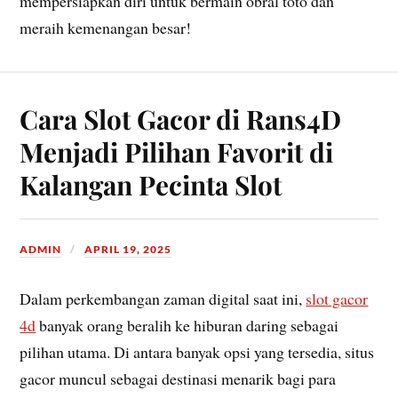
mempersiapkan diri untuk bermain obral toto dan
meraih kemenangan besar!
Cara Slot Gacor di Rans4D
Menjadi Pilihan Favorit di
Kalangan Pecinta Slot
ADMIN
APRIL 19, 2025
Dalam perkembangan zaman digital saat ini,
slot gacor
4d
banyak orang beralih ke hiburan daring sebagai
pilihan utama. Di antara banyak opsi yang tersedia, situs
gacor muncul sebagai destinasi menarik bagi para