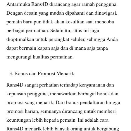
Antarmuka Rans4D dirancang agar ramah pengguna.
Dengan desain yang mudah dipahami dan dinavigasi,
pemain baru pun tidak akan kesulitan saat mencoba
berbagai permainan. Selain itu, situs ini juga
dioptimalkan untuk perangkat seluler, sehingga Anda
dapat bermain kapan saja dan di mana saja tanpa
mengurangi kualitas permainan.
Bonus dan Promosi Menarik
Rans4D sangat perhatian terhadap kenyamanan dan
kepuasan pengguna, menawarkan berbagai bonus dan
promosi yang menarik. Dari bonus pendaftaran hingga
promosi harian, semuanya dirancang untuk memberi
keuntungan lebih kepada pemain. Ini adalah cara
Rans4D menarik lebih banyak orang untuk bergabung