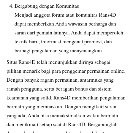
Bergabung dengan Komunitas
Menjadi anggota forum atau komunitas Rans4D
dapat memberikan Anda wawasan berharga dan
saran dari pemain lainnya. Anda dapat memperoleh
teknik baru, informasi mengenai promosi, dan
berbagi pengalaman yang menyenangkan.
Situs Rans4D telah menunjukkan dirinya sebagai
pilihan menarik bagi para penggemar permainan online.
Dengan banyak ragam permainan, antarmuka yang
ramah pengguna, serta beragam bonus dan sistem
keamanan yang solid, Rans4D memberikan pengalaman
bermain yang memuaskan. Dengan mengikuti saran
yang ada, Anda bisa memaksimalkan waktu bermain
dan menikmati setiap saat di Rans4D. Bergabunglah
dan rasakan keseruan yang ditawarkan oleh situs