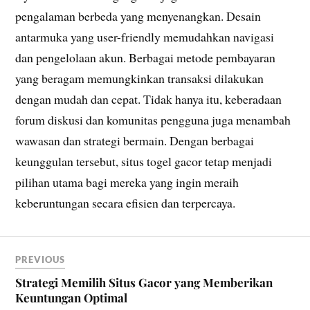
pengalaman berbeda yang menyenangkan. Desain
antarmuka yang user-friendly memudahkan navigasi
dan pengelolaan akun. Berbagai metode pembayaran
yang beragam memungkinkan transaksi dilakukan
dengan mudah dan cepat. Tidak hanya itu, keberadaan
forum diskusi dan komunitas pengguna juga menambah
wawasan dan strategi bermain. Dengan berbagai
keunggulan tersebut, situs togel gacor tetap menjadi
pilihan utama bagi mereka yang ingin meraih
keberuntungan secara efisien dan terpercaya.
PREVIOUS
Strategi Memilih Situs Gacor yang Memberikan
Keuntungan Optimal