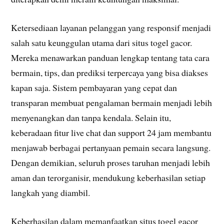
Ketersediaan layanan pelanggan yang responsif menjadi
salah satu keunggulan utama dari situs togel gacor.
Mereka menawarkan panduan lengkap tentang tata cara
bermain, tips, dan prediksi terpercaya yang bisa diakses
kapan saja. Sistem pembayaran yang cepat dan
transparan membuat pengalaman bermain menjadi lebih
menyenangkan dan tanpa kendala. Selain itu,
keberadaan fitur live chat dan support 24 jam membantu
menjawab berbagai pertanyaan pemain secara langsung.
Dengan demikian, seluruh proses taruhan menjadi lebih
aman dan terorganisir, mendukung keberhasilan setiap
langkah yang diambil.
Keberhasilan dalam memanfaatkan situs togel gacor