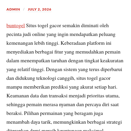
ADMIN
JULY 2, 2026
buntogel
Situs togel gacor semakin diminati oleh
pecinta judi online yang ingin mendapatkan peluang
kemenangan lebih tinggi. Keberadaan platform ini
menyediakan berbagai fitur yang memudahkan pemain
dalam menempatkan taruhan dengan tingkat keakuratan
yang relatif tinggi. Dengan sistem yang terus diperbarui
dan didukung teknologi canggih, situs togel gacor
mampu memberikan prediksi yang akurat setiap hari.
Keamanan data dan transaksi menjadi prioritas utama,
sehingga pemain merasa nyaman dan percaya diri saat
beraksi. Pilihan permainan yang beragam juga
menambah daya tarik, memungkinkan berbagai strategi
diterapkan demi meraih keuntungan maksimal.