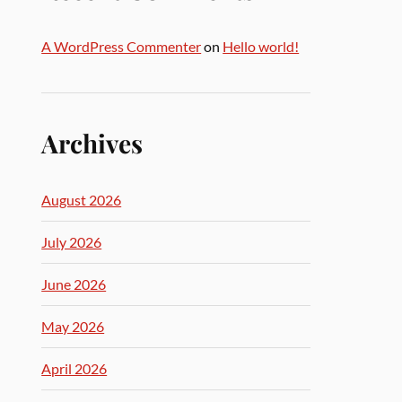
A WordPress Commenter
on
Hello world!
Archives
August 2026
July 2026
June 2026
May 2026
April 2026