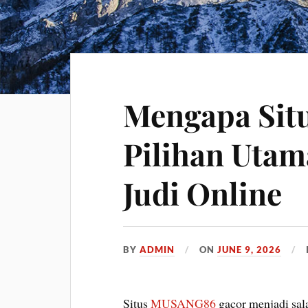
Mengapa Sit
Pilihan Utam
Judi Online
BY
ADMIN
ON
JUNE 9, 2026
Situs
MUSANG86
gacor menjadi sala