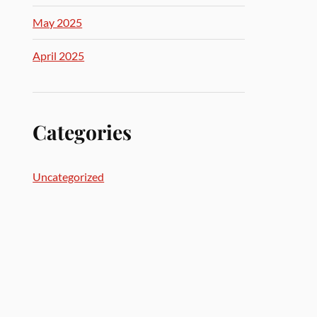
May 2025
April 2025
Categories
Uncategorized