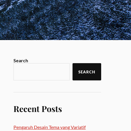
Search
SEARCH
Recent Posts
Pengaruh Desain Tema yang Variatif