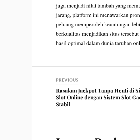
juga menjadi nilai tambah yang mem
jarang, platform ini menawarkan pr
peluang memperoleh keuntungan lebih
berkualitas menjadikan situs tersebu
hasil optimal dalam dunia taruhan onl
PREVIOUS
Rasakan Jackpot Tanpa Henti di Si
Slot Online dengan Sistem Slot Ga
Stabil