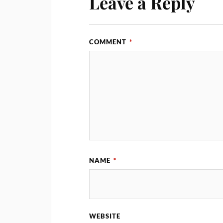
Leave a Reply
COMMENT
*
NAME
*
WEBSITE