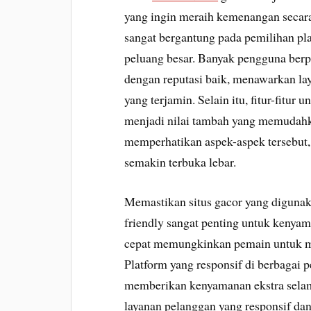
yang ingin meraih kemenangan secara
sangat bergantung pada pemilihan pl
peluang besar. Banyak pengguna ber
dengan reputasi baik, menawarkan la
yang terjamin. Selain itu, fitur-fitur 
menjadi nilai tambah yang memudahk
memperhatikan aspek-aspek tersebut
semakin terbuka lebar.
Memastikan situs gacor yang digunak
friendly sangat penting untuk kenya
cepat memungkinkan pemain untuk men
Platform yang responsif di berbagai pe
memberikan kenyamanan ekstra selam
layanan pelanggan yang responsif da