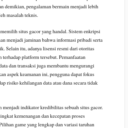
an demikian, pengalaman bermain menjadi lebih
eh masalah teknis.
emilih situs gacor yang handal. Sistem enkripsi
n menjadi jaminan bahwa informasi pribadi serta
 Selain itu, adanya lisensi resmi dari otoritas
n terhadap platform tersebut. Pemanfaatan
 data dan transaksi juga membantu mengurangi
an aspek keamanan ini, pengguna dapat fokus
ap risiko kehilangan data atau dana secara tidak
 menjadi indikator kredibilitas sebuah situs gacor.
tingkat kemenangan dan kecepatan proses
Pilihan game yang lengkap dan variasi taruhan