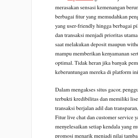
merasakan sensasi kemenangan berun
berbagai fitur yang memudahkan pen
yang user-friendly hingga berbagai 
dan transaksi menjadi prioritas uta
saat melakukan deposit maupun withdr
mampu memberikan kenyamanan serta
optimal. Tidak heran jika banyak pe
keberuntungan mereka di platform ini
Dalam mengakses situs gacor, penggu
terbukti kredibilitas dan memiliki li
transaksi berjalan adil dan transpara
Fitur live chat dan customer service
menyelesaikan setiap kendala yang mu
promosi menarik menjadi nilai tam