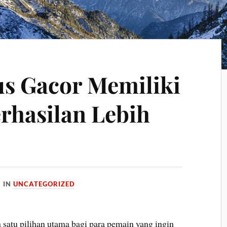
s Gacor Memiliki
rhasilan Lebih
IN
UNCATEGORIZED
 satu pilihan utama bagi para pemain yang ingin