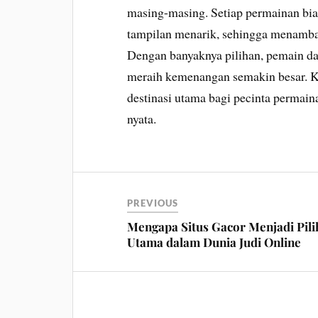
masing-masing. Setiap permainan bia
tampilan menarik, sehingga menambah
Dengan banyaknya pilihan, pemain dap
meraih kemenangan semakin besar. Ke
destinasi utama bagi pecinta permain
nyata.
PREVIOUS
Mengapa Situs Gacor Menjadi Pili
Utama dalam Dunia Judi Online