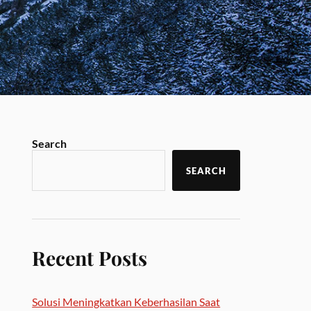
Search
SEARCH
Recent Posts
Solusi Meningkatkan Keberhasilan Saat