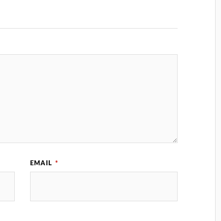
EMAIL
*