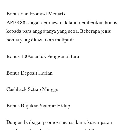
Bonus dan Promosi Menarik
APEK88 sangat dermawan dalam memberikan bonus
kepada para anggotanya yang setia. Beberapa jenis
bonus yang ditawarkan meliputi:
Bonus 100% untuk Pengguna Baru
Bonus Deposit Harian
Cashback Setiap Minggu
Bonus Rujukan Seumur Hidup
Dengan berbagai promosi menarik ini, kesempatan