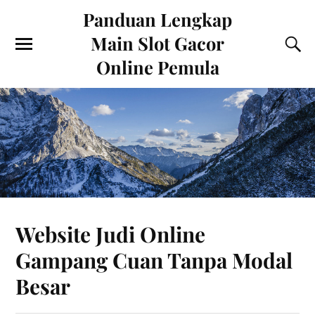
Panduan Lengkap
Main Slot Gacor
Online Pemula
Website Judi Online
Gampang Cuan Tanpa Modal
Besar