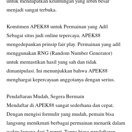
untuk mendapatkan keuntungan yang lebih besar
menjadi sangat terbuka.
Komitmen APEK88 untuk Permainan yang Adil
Sebagai situs judi online tepercaya, APEK88
mengedepankan prinsip fair play. Permainan yang adil
menggunakan RNG (Random Number Generator)
untuk memastikan hasil yang sah dan tidak
dimanipulasi. Ini menunjukkan bahwa APEK88
menghargai kepercayaan anggotanya dengan serius.
Pendaftaran Mudah, Segera Bermain
Mendaftar di APEK88 sangat sederhana dan cepat.
Dengan mengisi formulir yang mudah, pemain bisa
langsung menikmati berbagai permainan menarik dalam
waktu kurang dari 2 menit. Tanpa biaya pendaftaran,