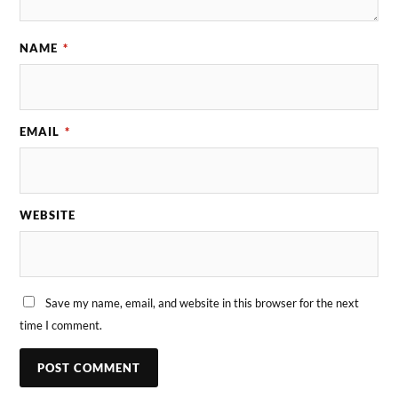
NAME
*
EMAIL
*
WEBSITE
Save my name, email, and website in this browser for the next
time I comment.