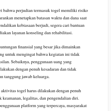
ri bahwa perjudian termasuk togel memiliki risiko
sarankan menetapkan batasan waktu dan dana saat
ndalikan kebiasaan berjudi, segera cari bantuan
iakan layanan konseling dan rehabilitasi.
ntungan finansial yang besar jika dimainkan
ing untuk mengingat bahwa kegiatan ini tidak
silan. Sebaiknya, penggunaan uang yang
dilakukan dengan penuh kesadaran dan tidak
 tanggung jawab keluarga.
aktivitas togel harus dilakukan dengan penuh
keamanan, legalitas, dan pengendalian diri.
enggunaan platform yang terpercaya, masyarakat