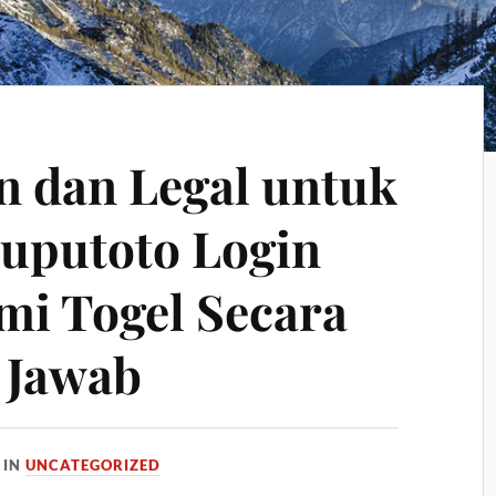
n dan Legal untuk
uputoto Login
i Togel Secara
 Jawab
IN
UNCATEGORIZED