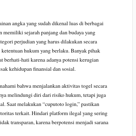
rmainan angka yang sudah dikenal luas di berbagai
n memiliki sejarah panjang dan budaya yang
ategori perjudian yang harus dilakukan secara
 ketentuan hukum yang berlaku. Banyak pihak
 berhati-hati karena adanya potensi kerugian
ak kehidupan finansial dan sosial.
mahami bahwa menjalankan aktivitas togel secara
ya melindungi diri dari risiko hukum, tetapi juga
. Saat melakukan “cuputoto login,” pastikan
toritas terkait. Hindari platform ilegal yang sering
tidak transparan, karena berpotensi menjadi sarana