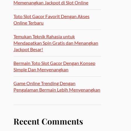
Memenangkan Jackpot di Slot Online
Toto Slot Gacor Favorit Dengan Akses
Online Terbaru
Temukan Teknik Rahasia untuk
Mendapatkan Spin Gratis dan Menangkan
Jackpot Besar!
Bermain Toto Slot Gacor Dengan Konsep
Simple Dan Menyenangkan
Game Online Trending Dengan
Pengalaman Bermain Lebih Menyenangkan
Recent Comments