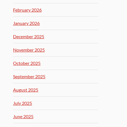
February 2026
January 2026
December 2025
November 2025
October 2025
September 2025
August 2025
July 2025
June 2025