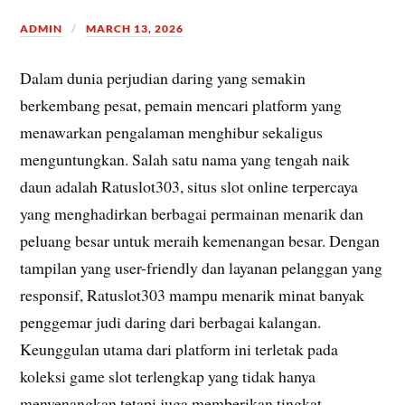
ADMIN
MARCH 13, 2026
Dalam dunia perjudian daring yang semakin
berkembang pesat, pemain mencari platform yang
menawarkan pengalaman menghibur sekaligus
menguntungkan. Salah satu nama yang tengah naik
daun adalah Ratuslot303, situs slot online terpercaya
yang menghadirkan berbagai permainan menarik dan
peluang besar untuk meraih kemenangan besar. Dengan
tampilan yang user-friendly dan layanan pelanggan yang
responsif, Ratuslot303 mampu menarik minat banyak
penggemar judi daring dari berbagai kalangan.
Keunggulan utama dari platform ini terletak pada
koleksi game slot terlengkap yang tidak hanya
menyenangkan tetapi juga memberikan tingkat