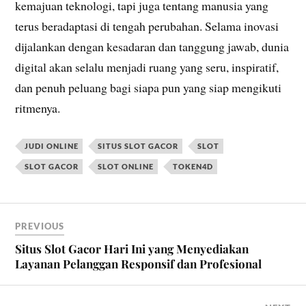
kemajuan teknologi, tapi juga tentang manusia yang
terus beradaptasi di tengah perubahan. Selama inovasi
dijalankan dengan kesadaran dan tanggung jawab, dunia
digital akan selalu menjadi ruang yang seru, inspiratif,
dan penuh peluang bagi siapa pun yang siap mengikuti
ritmenya.
JUDI ONLINE
SITUS SLOT GACOR
SLOT
SLOT GACOR
SLOT ONLINE
TOKEN4D
PREVIOUS
Situs Slot Gacor Hari Ini yang Menyediakan
Layanan Pelanggan Responsif dan Profesional