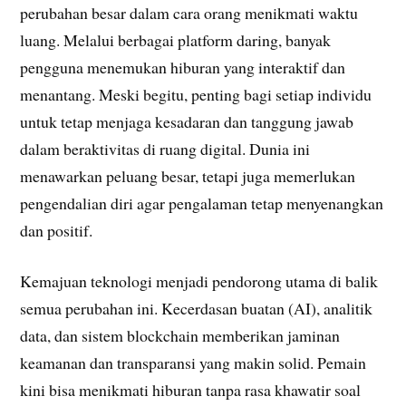
perubahan besar dalam cara orang menikmati waktu
luang. Melalui berbagai platform daring, banyak
pengguna menemukan hiburan yang interaktif dan
menantang. Meski begitu, penting bagi setiap individu
untuk tetap menjaga kesadaran dan tanggung jawab
dalam beraktivitas di ruang digital. Dunia ini
menawarkan peluang besar, tetapi juga memerlukan
pengendalian diri agar pengalaman tetap menyenangkan
dan positif.
Kemajuan teknologi menjadi pendorong utama di balik
semua perubahan ini. Kecerdasan buatan (AI), analitik
data, dan sistem blockchain memberikan jaminan
keamanan dan transparansi yang makin solid. Pemain
kini bisa menikmati hiburan tanpa rasa khawatir soal