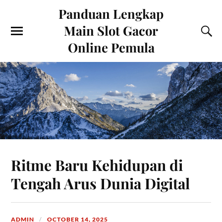
Panduan Lengkap
Main Slot Gacor
Online Pemula
Ritme Baru Kehidupan di
Tengah Arus Dunia Digital
ADMIN
OCTOBER 14, 2025