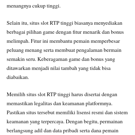
menangnya cukup tinggi.
Selain itu, situs slot RTP tinggi biasanya menyediakan
berbagai pilihan game dengan fitur menarik dan bonus
melimpah. Fitur ini membantu pemain memperbesar
peluang menang serta membuat pengalaman bermain
semakin seru. Keberagaman game dan bonus yang
ditawarkan menjadi nilai tambah yang tidak bisa
diabaikan.
Memilih situs slot RTP tinggi harus disertai dengan
memastikan legalitas dan keamanan platformnya.
Pastikan situs tersebut memiliki lisensi resmi dan sistem
keamanan yang terpercaya. Dengan begitu, permainan
berlangsung adil dan data pribadi serta dana pemain