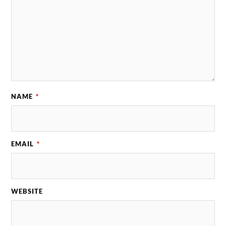
NAME
*
EMAIL
*
WEBSITE