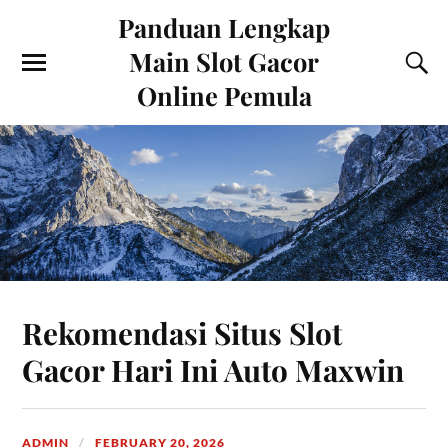
Panduan Lengkap
Main Slot Gacor
Online Pemula
Rekomendasi Situs Slot
Gacor Hari Ini Auto Maxwin
ADMIN
FEBRUARY 20, 2026