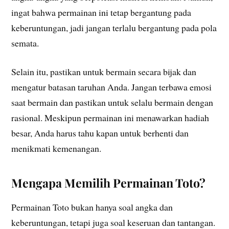
ingat bahwa permainan ini tetap bergantung pada
keberuntungan, jadi jangan terlalu bergantung pada pola
semata.
Selain itu, pastikan untuk bermain secara bijak dan
mengatur batasan taruhan Anda. Jangan terbawa emosi
saat bermain dan pastikan untuk selalu bermain dengan
rasional. Meskipun permainan ini menawarkan hadiah
besar, Anda harus tahu kapan untuk berhenti dan
menikmati kemenangan.
Mengapa Memilih Permainan Toto?
Permainan Toto bukan hanya soal angka dan
keberuntungan, tetapi juga soal keseruan dan tantangan.