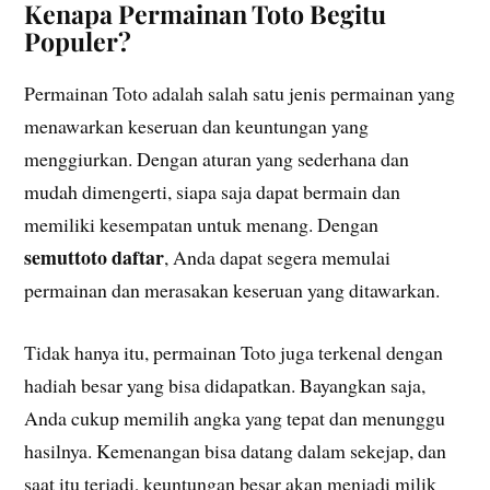
Kenapa Permainan Toto Begitu
Populer?
Permainan Toto adalah salah satu jenis permainan yang
menawarkan keseruan dan keuntungan yang
menggiurkan. Dengan aturan yang sederhana dan
mudah dimengerti, siapa saja dapat bermain dan
memiliki kesempatan untuk menang. Dengan
semuttoto daftar
, Anda dapat segera memulai
permainan dan merasakan keseruan yang ditawarkan.
Tidak hanya itu, permainan Toto juga terkenal dengan
hadiah besar yang bisa didapatkan. Bayangkan saja,
Anda cukup memilih angka yang tepat dan menunggu
hasilnya. Kemenangan bisa datang dalam sekejap, dan
saat itu terjadi, keuntungan besar akan menjadi milik