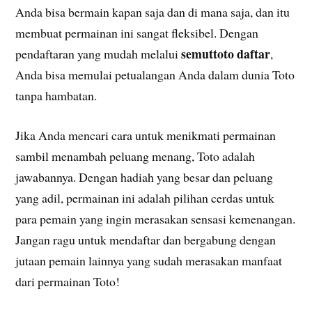
Anda bisa bermain kapan saja dan di mana saja, dan itu
membuat permainan ini sangat fleksibel. Dengan
semuttoto daftar
pendaftaran yang mudah melalui
,
Anda bisa memulai petualangan Anda dalam dunia Toto
tanpa hambatan.
Jika Anda mencari cara untuk menikmati permainan
sambil menambah peluang menang, Toto adalah
jawabannya. Dengan hadiah yang besar dan peluang
yang adil, permainan ini adalah pilihan cerdas untuk
para pemain yang ingin merasakan sensasi kemenangan.
Jangan ragu untuk mendaftar dan bergabung dengan
jutaan pemain lainnya yang sudah merasakan manfaat
dari permainan Toto!