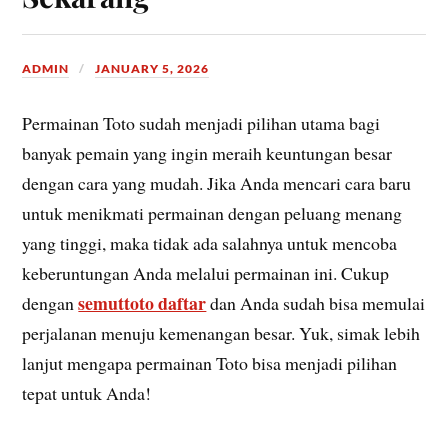
ADMIN
JANUARY 5, 2026
Permainan Toto sudah menjadi pilihan utama bagi
banyak pemain yang ingin meraih keuntungan besar
dengan cara yang mudah. Jika Anda mencari cara baru
untuk menikmati permainan dengan peluang menang
yang tinggi, maka tidak ada salahnya untuk mencoba
keberuntungan Anda melalui permainan ini. Cukup
semuttoto daftar
dengan
dan Anda sudah bisa memulai
perjalanan menuju kemenangan besar. Yuk, simak lebih
lanjut mengapa permainan Toto bisa menjadi pilihan
tepat untuk Anda!