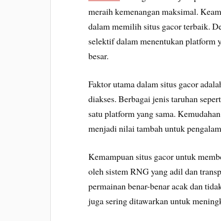
meraih kemenangan maksimal. Keama
dalam memilih situs gacor terbaik. D
selektif dalam menentukan platform 
besar.
Faktor utama dalam situs gacor adal
diakses. Berbagai jenis taruhan seper
satu platform yang sama. Kemudahan t
menjadi nilai tambah untuk pengalam
Kemampuan situs gacor untuk member
oleh sistem RNG yang adil dan trans
permainan benar-benar acak dan tida
juga sering ditawarkan untuk meningk