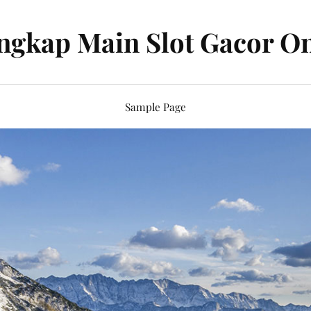
gkap Main Slot Gacor O
Sample Page