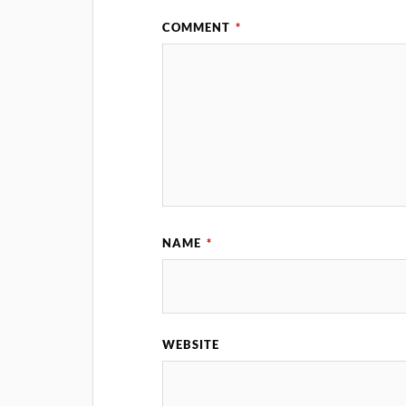
COMMENT
*
NAME
*
WEBSITE