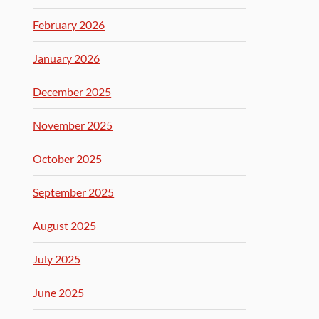
February 2026
January 2026
December 2025
November 2025
October 2025
September 2025
August 2025
July 2025
June 2025