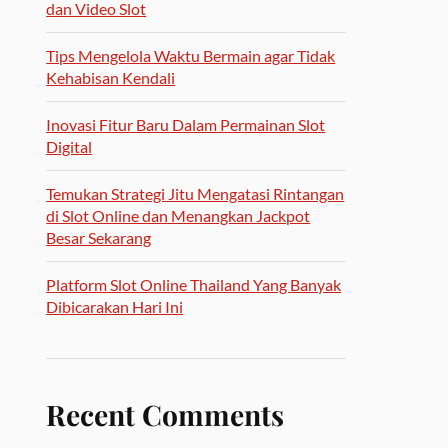
dan Video Slot
Tips Mengelola Waktu Bermain agar Tidak
Kehabisan Kendali
Inovasi Fitur Baru Dalam Permainan Slot
Digital
Temukan Strategi Jitu Mengatasi Rintangan
di Slot Online dan Menangkan Jackpot
Besar Sekarang
Platform Slot Online Thailand Yang Banyak
Dibicarakan Hari Ini
Recent Comments