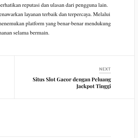
rhatikan reputasi dan ulasan dari pengguna lain.
menawarkan layanan terbaik dan terpercaya. Melalui
 menemukan platform yang benar-benar mendukung
anan selama bermain.
NEXT
Situs Slot Gacor dengan Peluang
Jackpot Tinggi