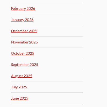
February 2026
January 2026
December 2025
November 2025
October 2025
September 2025
August 2025
July 2025
June 2025