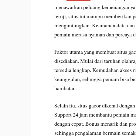
menawarkan peluang kemenangan yang
teruji, situs ini mampu memberikan
menguntungkan. Keamanan data dan tr
pemain merasa nyaman dan percaya di
Faktor utama yang membuat situs ga
disediakan. Mulai dari taruhan olahra
tersedia lengkap. Kemudahan akses m
keunggulan, sehingga pemain bisa be
hambatan.
Selain itu, situs gacor dikenal denga
Support 24 jam membantu pemain me
dengan cepat. Bonus menarik dan pr
sehingga pengalaman bermain sema