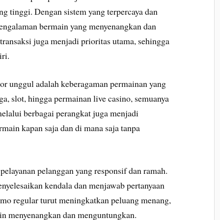
 tinggi. Dengan sistem yang terpercaya dan
 pengalaman bermain yang menyenangkan dan
ansaksi juga menjadi prioritas utama, sehingga
ri.
cor unggul adalah keberagaman permainan yang
ga, slot, hingga permainan live casino, semuanya
elalui berbagai perangkat juga menjadi
rmain kapan saja dan di mana saja tanpa
n pelayanan pelanggan yang responsif dan ramah.
nyelesaikan kendala dan menjawab pertanyaan
omo regular turut meningkatkan peluang menang,
kin menyenangkan dan menguntungkan.