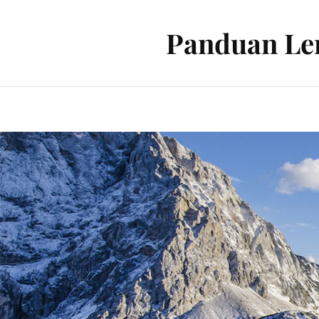
Panduan Len