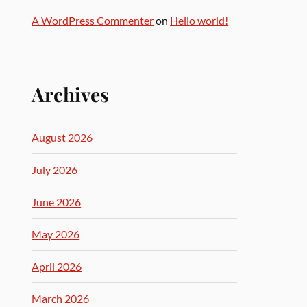
A WordPress Commenter
on
Hello world!
Archives
August 2026
July 2026
June 2026
May 2026
April 2026
March 2026