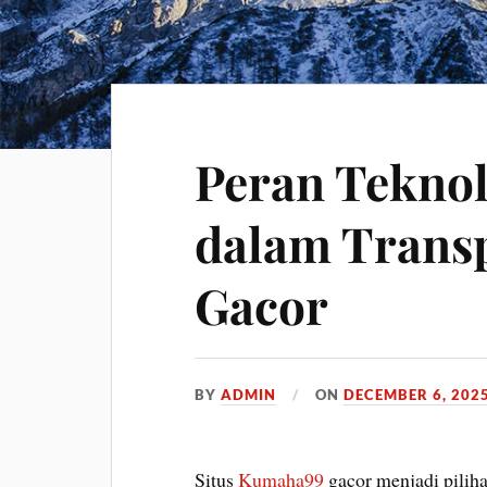
Peran Teknol
dalam Transp
Gacor
BY
ADMIN
ON
DECEMBER 6, 202
Situs
Kumaha99
gacor menjadi piliha