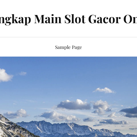
gkap Main Slot Gacor O
Sample Page