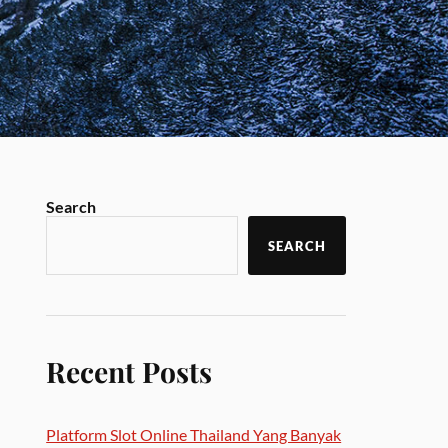
Search
SEARCH
Recent Posts
Platform Slot Online Thailand Yang Banyak