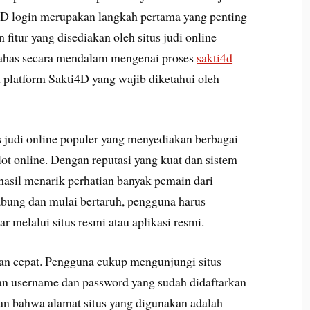
4D login merupakan langkah pertama yang penting
fitur yang disediakan oleh situs judi online
mbahas secara mendalam mengenai proses
sakti4d
 platform Sakti4D yang wajib diketahui oleh
us judi online populer yang menyediakan berbagai
lot online. Dengan reputasi yang kuat dan sistem
asil menarik perhatian banyak pemain dari
abung dan mulai bertaruh, pengguna harus
 melalui situs resmi atau aplikasi resmi.
an cepat. Pengguna cukup mengunjungi situs
n username dan password yang sudah didaftarkan
n bahwa alamat situs yang digunakan adalah