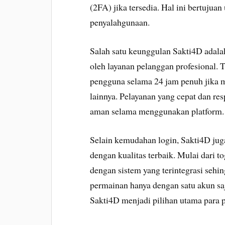
(2FA) jika tersedia. Hal ini bertujua
penyalahgunaan.
Salah satu keunggulan Sakti4D adal
oleh layanan pelanggan profesional.
pengguna selama 24 jam penuh jika m
lainnya. Pelayanan yang cepat dan r
aman selama menggunakan platform.
Selain kemudahan login, Sakti4D ju
dengan kualitas terbaik. Mulai dari to
dengan sistem yang terintegrasi sehi
permainan hanya dengan satu akun sa
Sakti4D menjadi pilihan utama para 