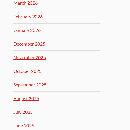
March 2026
February 2026
January 2026
December 2025
November 2025
October 2025
September 2025
August 2025
July 2025
June 2025