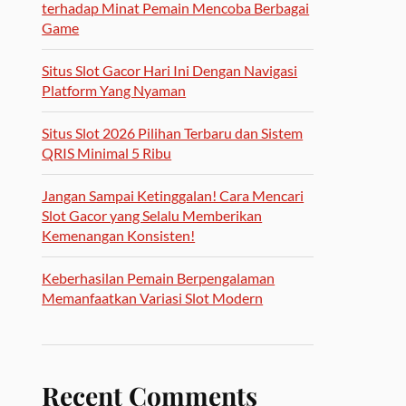
terhadap Minat Pemain Mencoba Berbagai
Game
Situs Slot Gacor Hari Ini Dengan Navigasi
Platform Yang Nyaman
Situs Slot 2026 Pilihan Terbaru dan Sistem
QRIS Minimal 5 Ribu
Jangan Sampai Ketinggalan! Cara Mencari
Slot Gacor yang Selalu Memberikan
Kemenangan Konsisten!
Keberhasilan Pemain Berpengalaman
Memanfaatkan Variasi Slot Modern
Recent Comments