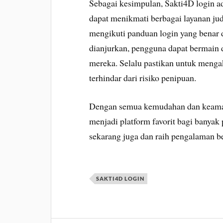
Sebagai kesimpulan, Sakti4D login a
dapat menikmati berbagai layanan j
mengikuti panduan login yang benar
dianjurkan, pengguna dapat bermain d
mereka. Selalu pastikan untuk mengak
terhindar dari risiko penipuan.
Dengan semua kemudahan dan keamana
menjadi platform favorit bagi banyak 
sekarang juga dan raih pengalaman b
SAKTI4D LOGIN