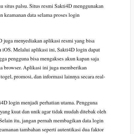
tau situs palsu. Situs resmi Sakti4D menggunakan
n keamanan data selama proses login
 juga menyediakan aplikasi resmi yang bisa
iOS. Melalui aplikasi ini, Sakti4D login dapat
ingga pengguna bisa mengakses akun kapan saja
a browser. Aplikasi ini juga memberikan
l togel, promosi, dan informasi lainnya secara real-
4D login menjadi perhatian utama. Pengguna
ang kuat dan unik agar tidak mudah ditebak oleh
Selain itu, jangan pernah membagikan data login
keamanan tambahan seperti autentikasi dua faktor