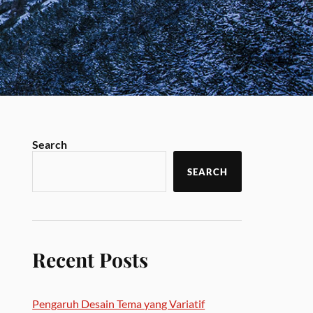
Search
SEARCH
Recent Posts
Pengaruh Desain Tema yang Variatif