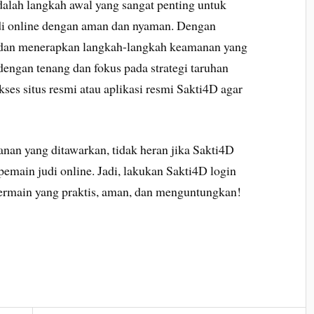
dalah langkah awal yang sangat penting untuk
udi online dengan aman dan nyaman. Dengan
 dan menerapkan langkah-langkah keamanan yang
engan tenang dan fokus pada strategi taruhan
ses situs resmi atau aplikasi resmi Sakti4D agar
n yang ditawarkan, tidak heran jika Sakti4D
pemain judi online. Jadi, lakukan Sakti4D login
ermain yang praktis, aman, dan menguntungkan!