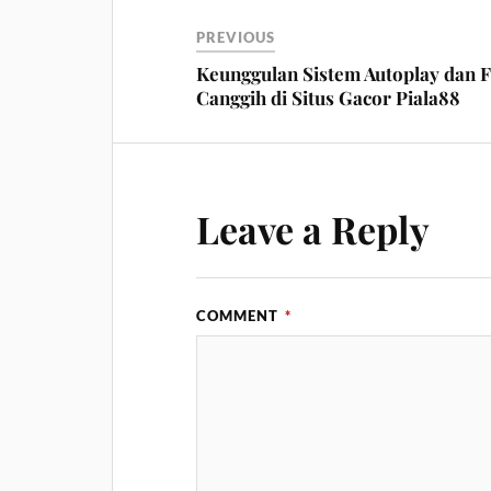
PREVIOUS
Keunggulan Sistem Autoplay dan F
Canggih di Situs Gacor Piala88
Leave a Reply
COMMENT
*