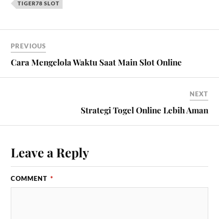
TIGER78 SLOT
PREVIOUS
Cara Mengelola Waktu Saat Main Slot Online
NEXT
Strategi Togel Online Lebih Aman
Leave a Reply
COMMENT
*