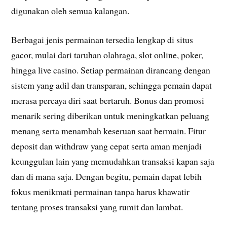
digunakan oleh semua kalangan.
Berbagai jenis permainan tersedia lengkap di situs
gacor, mulai dari taruhan olahraga, slot online, poker,
hingga live casino. Setiap permainan dirancang dengan
sistem yang adil dan transparan, sehingga pemain dapat
merasa percaya diri saat bertaruh. Bonus dan promosi
menarik sering diberikan untuk meningkatkan peluang
menang serta menambah keseruan saat bermain. Fitur
deposit dan withdraw yang cepat serta aman menjadi
keunggulan lain yang memudahkan transaksi kapan saja
dan di mana saja. Dengan begitu, pemain dapat lebih
fokus menikmati permainan tanpa harus khawatir
tentang proses transaksi yang rumit dan lambat.