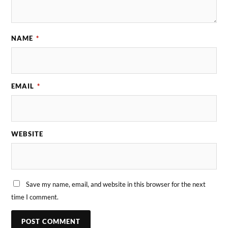
NAME
*
EMAIL
*
WEBSITE
Save my name, email, and website in this browser for the next
time I comment.