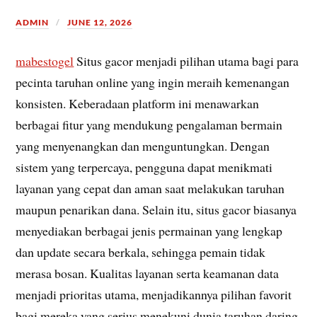
ADMIN
JUNE 12, 2026
mabestogel
Situs gacor menjadi pilihan utama bagi para
pecinta taruhan online yang ingin meraih kemenangan
konsisten. Keberadaan platform ini menawarkan
berbagai fitur yang mendukung pengalaman bermain
yang menyenangkan dan menguntungkan. Dengan
sistem yang terpercaya, pengguna dapat menikmati
layanan yang cepat dan aman saat melakukan taruhan
maupun penarikan dana. Selain itu, situs gacor biasanya
menyediakan berbagai jenis permainan yang lengkap
dan update secara berkala, sehingga pemain tidak
merasa bosan. Kualitas layanan serta keamanan data
menjadi prioritas utama, menjadikannya pilihan favorit
bagi mereka yang serius menekuni dunia taruhan daring.