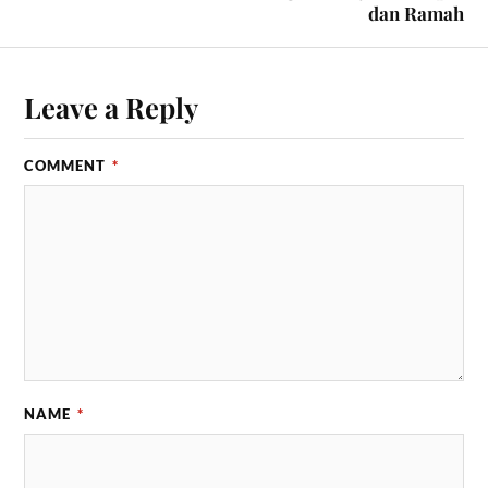
dan Ramah
Leave a Reply
COMMENT
*
NAME
*