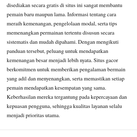
disediakan secara gratis di situs ini sangat membantu
pemain baru maupun lama. Informasi tentang cara
meraih kemenangan, pengelolaan modal, serta tips
memenangkan permainan tertentu disusun secara
sistematis dan mudah dipahami. Dengan mengikuti
panduan tersebut, peluang untuk mendapatkan
kemenangan besar menjadi lebih nyata. Situs gacor
berkomitmen untuk memberikan pengalaman bermain
yang adil dan menyenangkan, serta memastikan setiap
pemain mendapatkan kesempatan yang sama.
Keberhasilan mereka tergantung pada kepercayaan dan
kepuasan pengguna, sehingga kualitas layanan selalu
menjadi prioritas utama.