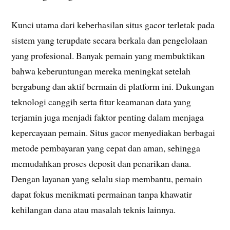
Kunci utama dari keberhasilan situs gacor terletak pada
sistem yang terupdate secara berkala dan pengelolaan
yang profesional. Banyak pemain yang membuktikan
bahwa keberuntungan mereka meningkat setelah
bergabung dan aktif bermain di platform ini. Dukungan
teknologi canggih serta fitur keamanan data yang
terjamin juga menjadi faktor penting dalam menjaga
kepercayaan pemain. Situs gacor menyediakan berbagai
metode pembayaran yang cepat dan aman, sehingga
memudahkan proses deposit dan penarikan dana.
Dengan layanan yang selalu siap membantu, pemain
dapat fokus menikmati permainan tanpa khawatir
kehilangan dana atau masalah teknis lainnya.