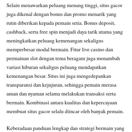
Selain menawarkan peluang menang tinggi, situs gacor
juga dikenal dengan bonus dan promo menarik yang
rutin diberikan kepada pemain setia. Bonus deposit,
cashback, serta free spin menjadi daya tarik utama yang
meningkatkan peluang kemenangan sekaligus
memperbesar modal bermain. Fitur live casino dan
permainan slot dengan tema beragam juga menambah
variasi hiburan sekaligus peluang mendapatkan
kemenangan besar. Situs ini juga mengedepankan
transparansi dan kejujuran, sehingga pemain merasa
aman dan nyaman selama melakukan transaksi serta
bermain. Kombinasi antara kualitas dan kepercayaan
membuat situs gacor selalu diincar oleh banyak pemain.
Keberadaan panduan lengkap dan strategi bermain yang