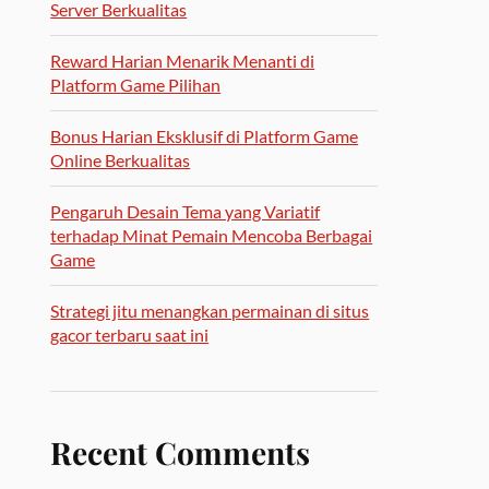
Server Berkualitas
Reward Harian Menarik Menanti di
Platform Game Pilihan
Bonus Harian Eksklusif di Platform Game
Online Berkualitas
Pengaruh Desain Tema yang Variatif
terhadap Minat Pemain Mencoba Berbagai
Game
Strategi jitu menangkan permainan di situs
gacor terbaru saat ini
Recent Comments