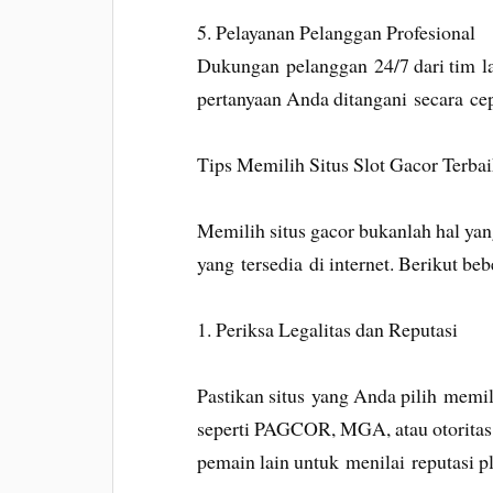
5. Pelayanan Pelanggan Profesional
Dukungan pelanggan 24/7 dari tim l
pertanyaan Anda ditangani secara cep
Tips Memilih Situs Slot Gacor Terba
Memilih situs gacor bukanlah hal yan
yang tersedia di internet. Berikut b
1. Periksa Legalitas dan Reputasi
Pastikan situs yang Anda pilih memil
seperti PAGCOR, MGA, atau otoritas l
pemain lain untuk menilai reputasi pl