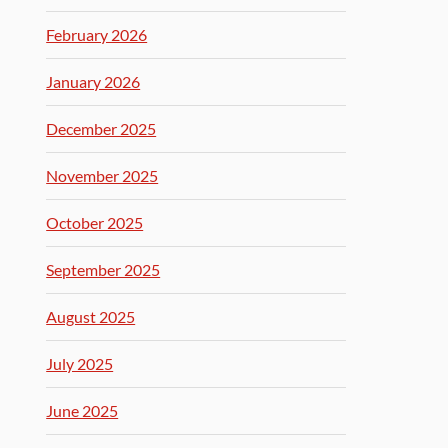
February 2026
January 2026
December 2025
November 2025
October 2025
September 2025
August 2025
July 2025
June 2025