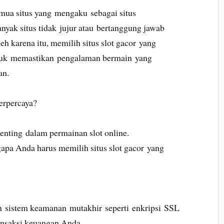
mua situs yang mengaku sebagai situs
nyak situs tidak jujur atau bertanggung jawab
h karena itu, memilih situs slot gacor yang
ntuk memastikan pengalaman bermain yang
an.
erpercaya?
enting dalam permainan slot online.
apa Anda harus memilih situs slot gacor yang
n sistem keamanan mutakhir seperti enkripsi SSL
ransaksi keuangan Anda.