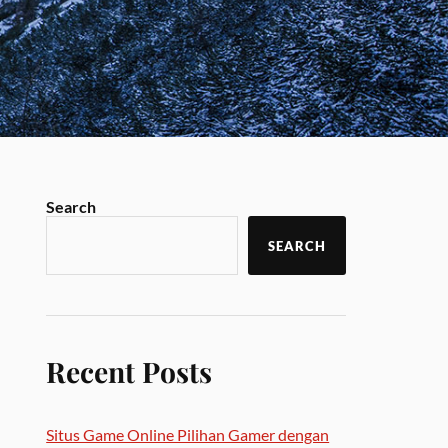
Search
SEARCH
Recent Posts
Situs Game Online Pilihan Gamer dengan