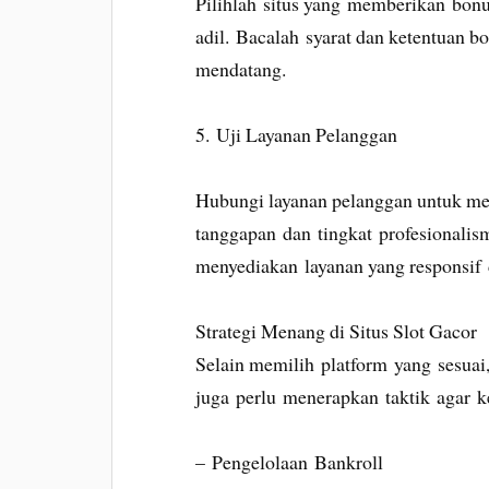
Pilihlah situs yang memberikan bon
adil. Bacalah syarat dan ketentuan 
mendatang.
5. Uji Layanan Pelanggan
Hubungi layanan pelanggan untuk me
tanggapan dan tingkat profesionalis
menyediakan layanan yang responsif
Strategi Menang di Situs Slot Gacor
Selain memilih platform yang sesuai
juga perlu menerapkan taktik agar
– Pengelolaan Bankroll