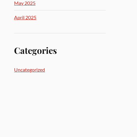
May 2025
April 2025
Categories
Uncategorized