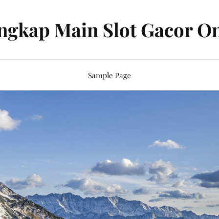
gkap Main Slot Gacor O
Sample Page