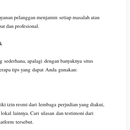
ayanan pelanggan menjamin setiap masalah atau
at dan profesional.
ik
g sederhana, apalagi dengan banyaknya situs
eberapa tips yang dapat Anda gunakan:
iki izin resmi dari lembaga perjudian yang diakui,
okal lainnya. Cari ulasan dan testimoni dari
atform tersebut.