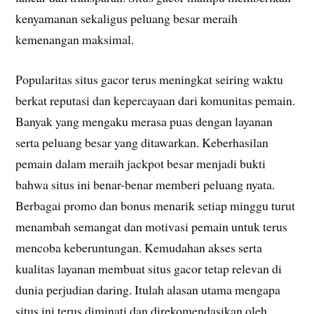
kenyamanan sekaligus peluang besar meraih
kemenangan maksimal.
Popularitas situs gacor terus meningkat seiring waktu
berkat reputasi dan kepercayaan dari komunitas pemain.
Banyak yang mengaku merasa puas dengan layanan
serta peluang besar yang ditawarkan. Keberhasilan
pemain dalam meraih jackpot besar menjadi bukti
bahwa situs ini benar-benar memberi peluang nyata.
Berbagai promo dan bonus menarik setiap minggu turut
menambah semangat dan motivasi pemain untuk terus
mencoba keberuntungan. Kemudahan akses serta
kualitas layanan membuat situs gacor tetap relevan di
dunia perjudian daring. Itulah alasan utama mengapa
situs ini terus diminati dan direkomendasikan oleh