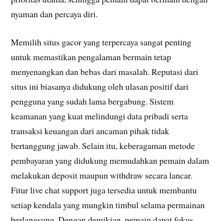
nyaman dan percaya diri.
Memilih situs gacor yang terpercaya sangat penting
untuk memastikan pengalaman bermain tetap
menyenangkan dan bebas dari masalah. Reputasi dari
situs ini biasanya didukung oleh ulasan positif dari
pengguna yang sudah lama bergabung. Sistem
keamanan yang kuat melindungi data pribadi serta
transaksi keuangan dari ancaman pihak tidak
bertanggung jawab. Selain itu, keberagaman metode
pembayaran yang didukung memudahkan pemain dalam
melakukan deposit maupun withdraw secara lancar.
Fitur live chat support juga tersedia untuk membantu
setiap kendala yang mungkin timbul selama permainan
berlangsung. Dengan demikian, pemain dapat fokus