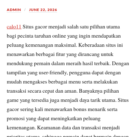
ADMIN
JUNE 22, 2026
calo11
Situs gacor menjadi salah satu pilihan utama
bagi pecinta taruhan online yang ingin mendapatkan
peluang kemenangan maksimal. Keberadaan situs ini
menawarkan berbagai fitur yang dirancang untuk
mendukung pemain dalam meraih hasil terbaik. Dengan
tampilan yang user-friendly, pengguna dapat dengan
mudah mengakses berbagai menu serta melakukan
transaksi secara cepat dan aman. Banyaknya pilihan
game yang tersedia juga menjadi daya tarik utama. Situs
gacor sering kali menawarkan bonus menarik serta
promosi yang dapat meningkatkan peluang
kemenangan. Keamanan data dan transaksi menjadi
prioritas utama, sehingga pemain dapat bermain dengan