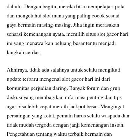
dahulu. Dengan begitu, mereka bisa mempelajari pola
dan mengetahui slot mana yang paling cocok sesuai
gaya bermain masing-masing. Jika ingin merasakan
sensasi kemenangan nyata, memilih situs slot gacor hari
ini yang menawarkan peluang besar tentu menjadi
langkah cerdas.
Akhirnya, tidak ada salahnya untuk selalu mengikuti
update terbaru mengenai slot gacor hari ini dari
komunitas perjudian daring. Banyak forum dan grup
diskusi yang membagikan informasi penting dan tips
agar bisa lebih cepat meraih jackpot besar. Mengingat
persaingan yang ketat, pemain harus selalu waspada dan
tidak mudah tergoda dengan janji kemenangan instan.
Pengetahuan tentang waktu terbaik bermain dan