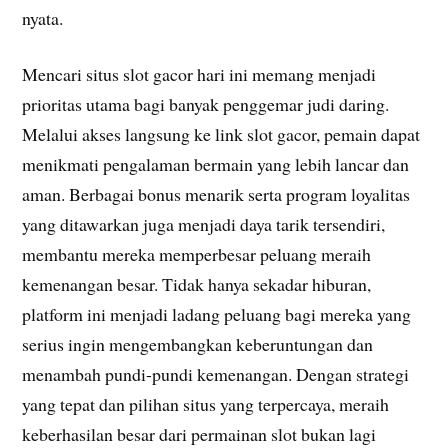
nyata.
Mencari situs slot gacor hari ini memang menjadi
prioritas utama bagi banyak penggemar judi daring.
Melalui akses langsung ke link slot gacor, pemain dapat
menikmati pengalaman bermain yang lebih lancar dan
aman. Berbagai bonus menarik serta program loyalitas
yang ditawarkan juga menjadi daya tarik tersendiri,
membantu mereka memperbesar peluang meraih
kemenangan besar. Tidak hanya sekadar hiburan,
platform ini menjadi ladang peluang bagi mereka yang
serius ingin mengembangkan keberuntungan dan
menambah pundi-pundi kemenangan. Dengan strategi
yang tepat dan pilihan situs yang terpercaya, meraih
keberhasilan besar dari permainan slot bukan lagi