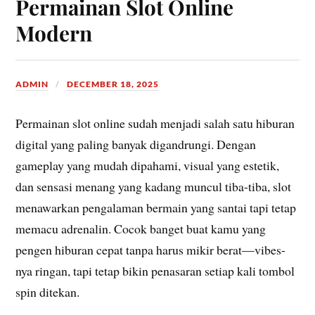
Permainan Slot Online
Modern
ADMIN
DECEMBER 18, 2025
Permainan slot online sudah menjadi salah satu hiburan
digital yang paling banyak digandrungi. Dengan
gameplay yang mudah dipahami, visual yang estetik,
dan sensasi menang yang kadang muncul tiba-tiba, slot
menawarkan pengalaman bermain yang santai tapi tetap
memacu adrenalin. Cocok banget buat kamu yang
pengen hiburan cepat tanpa harus mikir berat—vibes-
nya ringan, tapi tetap bikin penasaran setiap kali tombol
spin ditekan.