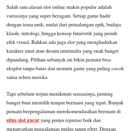
Salah satu alasan slot online makin populer adalah
variasinya yang super beragam. Setiap game hadir
dengan tema unik, mulai dari petualangan epik, budaya
klasik, mitologi, hingga konsep futuristik yang penuh
efek visual. Bahkan ada juga slot yang menghadirkan
karakter imut atau desain minimalis yang enak banget
dipandang. Pilihan sebanyak ini bikin pemain bisa
eksplor tanpa batas dan nemuin game yang paling cocok
sama selera mereka.
Tapi sebelum terjun menikmati sensasinya, penting
banget buat memilih tempat bermain yang tepat. Banyak
pemain berpengalaman merekomendasikan bermain di
situs slot gacor
yang punya reputasi baik dan
menawarkan pengalaman mulus tanpa ribet. Dengan