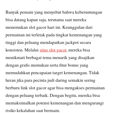
Banyak pemain yang menyebut bahwa keberuntungan
bisa datang kapan saja, terutama saat mereka
menemukan slot gacor hari ini. Keunggulan dari
permainan ini terletak pada tingkat kemenangan yang
tinggi dan peluang mendapatkan jackpot secara
konsisten. Melalui
situs slot gacor
, mereka bisa
menikmati berbagai tema menarik yang disajikan
dengan grafis memukau serta fitur bonus yang
memudahkan pencapaian target kemenangan. Tidak
heran jika para pecinta judi daring semakin sering
berburu link slot gacor agar bisa mengakses permainan
dengan peluang terbaik. Dengan begitu, mereka bisa
memaksimalkan potensi kemenangan dan mengurangi
risiko kekalahan saat bermain.