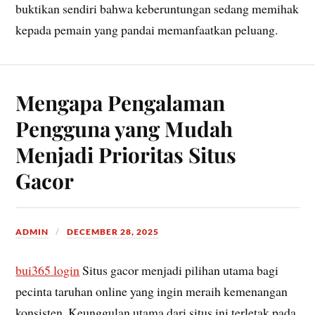
buktikan sendiri bahwa keberuntungan sedang memihak
kepada pemain yang pandai memanfaatkan peluang.
Mengapa Pengalaman
Pengguna yang Mudah
Menjadi Prioritas Situs
Gacor
ADMIN
DECEMBER 28, 2025
bui365 login
Situs gacor menjadi pilihan utama bagi
pecinta taruhan online yang ingin meraih kemenangan
konsisten. Keunggulan utama dari situs ini terletak pada