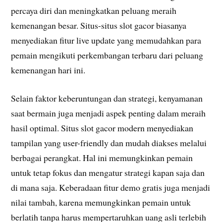
percaya diri dan meningkatkan peluang meraih
kemenangan besar. Situs-situs slot gacor biasanya
menyediakan fitur live update yang memudahkan para
pemain mengikuti perkembangan terbaru dari peluang
kemenangan hari ini.
Selain faktor keberuntungan dan strategi, kenyamanan
saat bermain juga menjadi aspek penting dalam meraih
hasil optimal. Situs slot gacor modern menyediakan
tampilan yang user-friendly dan mudah diakses melalui
berbagai perangkat. Hal ini memungkinkan pemain
untuk tetap fokus dan mengatur strategi kapan saja dan
di mana saja. Keberadaan fitur demo gratis juga menjadi
nilai tambah, karena memungkinkan pemain untuk
berlatih tanpa harus mempertaruhkan uang asli terlebih