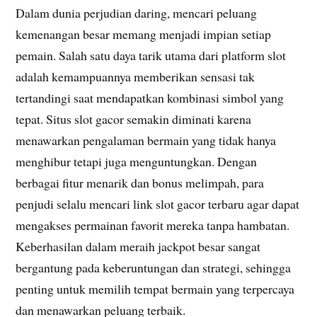
Dalam dunia perjudian daring, mencari peluang
kemenangan besar memang menjadi impian setiap
pemain. Salah satu daya tarik utama dari platform slot
adalah kemampuannya memberikan sensasi tak
tertandingi saat mendapatkan kombinasi simbol yang
tepat. Situs slot gacor semakin diminati karena
menawarkan pengalaman bermain yang tidak hanya
menghibur tetapi juga menguntungkan. Dengan
berbagai fitur menarik dan bonus melimpah, para
penjudi selalu mencari link slot gacor terbaru agar dapat
mengakses permainan favorit mereka tanpa hambatan.
Keberhasilan dalam meraih jackpot besar sangat
bergantung pada keberuntungan dan strategi, sehingga
penting untuk memilih tempat bermain yang terpercaya
dan menawarkan peluang terbaik.