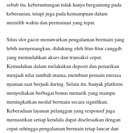
sebab itu, keberuntungan tidak hanya bergantung pada
keberanian, tetapi juga pada kemampuan dalam
memilih waktu dan permainan yang tepat.
Situs slot gacor menawarkan pengalaman bermain yang
lebih menyenangkan, didukung oleh fitur-fitur canggih
yang memudahkan akses dan transaksi cepat.
Kemudahan dalam melakukan deposit dan penarikan
menjadi nilai tambah utama, membuat pemain merasa
nyaman saat berjudi daring. Selain itu, banyak platform
menyediakan berbagai bonus menarik yang mampu
meningkatkan modal bermain secara signifikan.
Keberadaan layanan pelanggan yang responsif juga
memastikan setiap kendala dapat diselesaikan dengan
cepat sehingga pengalaman bermain tetap lancar dan