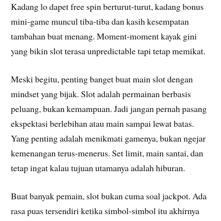
Kadang lo dapet free spin berturut-turut, kadang bonus
mini-game muncul tiba-tiba dan kasih kesempatan
tambahan buat menang. Moment-moment kayak gini
yang bikin slot terasa unpredictable tapi tetap memikat.
Meski begitu, penting banget buat main slot dengan
mindset yang bijak. Slot adalah permainan berbasis
peluang, bukan kemampuan. Jadi jangan pernah pasang
ekspektasi berlebihan atau main sampai lewat batas.
Yang penting adalah menikmati gamenya, bukan ngejar
kemenangan terus-menerus. Set limit, main santai, dan
tetap ingat kalau tujuan utamanya adalah hiburan.
Buat banyak pemain, slot bukan cuma soal jackpot. Ada
rasa puas tersendiri ketika simbol-simbol itu akhirnya