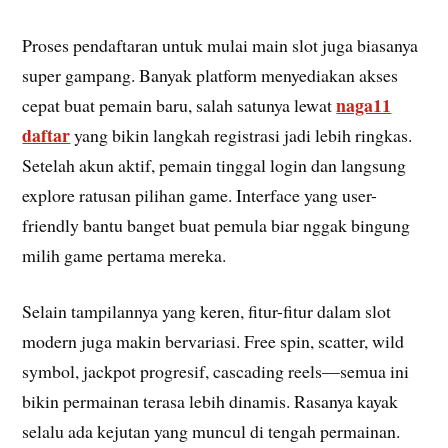
Proses pendaftaran untuk mulai main slot juga biasanya
super gampang. Banyak platform menyediakan akses
naga11
cepat buat pemain baru, salah satunya lewat
daftar
yang bikin langkah registrasi jadi lebih ringkas.
Setelah akun aktif, pemain tinggal login dan langsung
explore ratusan pilihan game. Interface yang user-
friendly bantu banget buat pemula biar nggak bingung
milih game pertama mereka.
Selain tampilannya yang keren, fitur-fitur dalam slot
modern juga makin bervariasi. Free spin, scatter, wild
symbol, jackpot progresif, cascading reels—semua ini
bikin permainan terasa lebih dinamis. Rasanya kayak
selalu ada kejutan yang muncul di tengah permainan.