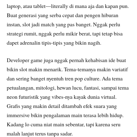
laptop, atau tablet—literally di mana aja dan kapan pun.
Buat generasi yang serba cepat dan pengen hiburan
instan, slot jadi match yang pas banget. Nggak perlu
strategi rumit, nggak perlu mikir berat, tapi tetap bisa
dapet adrenalin tipis-tipis yang bikin nagih.
Developer game juga nggak pernah kehabisan ide buat
bikin slot makin menarik. Tema-temanya makin variatif
dan sering banget nyentuh tren pop culture. Ada tema
petualangan, mitologi, hewan lucu, fantasi, sampai tema
neon futuristik yang vibes-nya kayak dunia virtual.
Grafis yang makin detail ditambah efek suara yang
immersive bikin pengalaman main terasa lebih hidup.
Kadang lo cuma niat main sebentar, tapi karena seru
malah lanjut terus tanpa sadar.