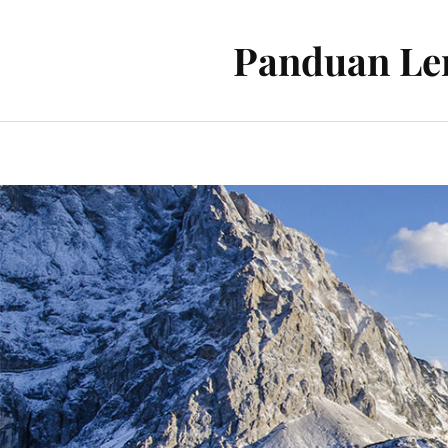
Panduan Len