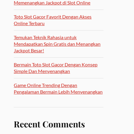
Memenangkan Jackpot di Slot Online
Toto Slot Gacor Favorit Dengan Akses
Online Terbaru
Temukan Teknik Rahasia untuk
Mendapatkan Spin Gratis dan Menangkan
Jackpot Besar!
Bermain Toto Slot Gacor Dengan Konsep
Simple Dan Menyenangkan
Game Online Trending Dengan
Pengalaman Bermain Lebih Menyenangkan
Recent Comments