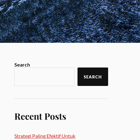
Search
SEARCH
Recent Posts
Strategi Paling Efektif Untuk