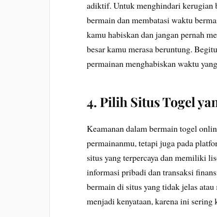
adiktif. Untuk menghindari kerugian 
bermain dan membatasi waktu bermai
kamu habiskan dan jangan pernah mela
besar kamu merasa beruntung. Begitu
permainan menghabiskan waktu yang s
4.
Pilih Situs Togel y
Keamanan dalam bermain togel online
permainanmu, tetapi juga pada platf
situs yang terpercaya dan memiliki lis
informasi pribadi dan transaksi fina
bermain di situs yang tidak jelas at
menjadi kenyataan, karena ini sering