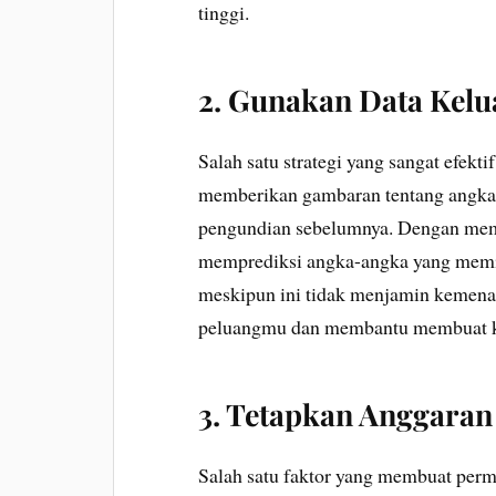
tinggi.
2.
Gunakan Data Kelu
Salah satu strategi yang sangat efekt
memberikan gambaran tentang angka-
pengundian sebelumnya. Dengan memp
memprediksi angka-angka yang memilik
meskipun ini tidak menjamin kemena
peluangmu dan membantu membuat ke
3.
Tetapkan Anggaran
Salah satu faktor yang membuat perma