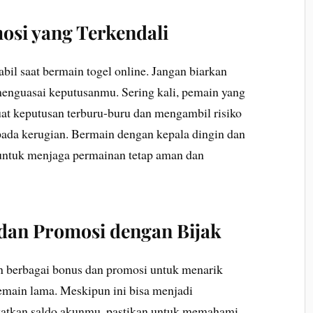
si yang Terkendali
bil saat bermain togel online. Jangan biarkan
menguasai keputusanmu. Sering kali, pemain yang
at keputusan terburu-buru dan mengambil risiko
 pada kerugian. Bermain dengan kepala dingin dan
i untuk menjaga permainan tetap aman dan
dan Promosi dengan Bijak
n berbagai bonus dan promosi untuk menarik
main lama. Meskipun ini bisa menjadi
katkan saldo akunmu, pastikan untuk memahami