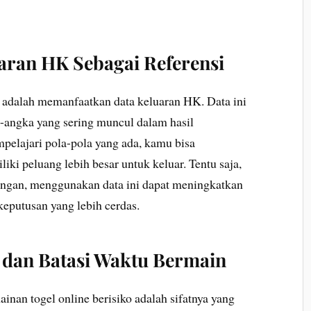
aran HK Sebagai Referensi
if adalah memanfaatkan data keluaran HK. Data ini
angka yang sering muncul dalam hasil
elajari pola-pola yang ada, kamu bisa
i peluang lebih besar untuk keluar. Tentu saja,
ngan, menggunakan data ini dapat meningkatkan
putusan yang lebih cerdas.
 dan Batasi Waktu Bermain
inan togel online berisiko adalah sifatnya yang