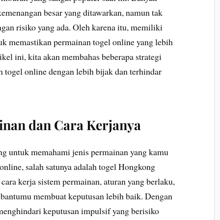
 kemenangan besar yang ditawarkan, namun tak
gan risiko yang ada. Oleh karena itu, memiliki
ntuk memastikan permainan togel online yang lebih
el ini, kita akan membahas beberapa strategi
 togel online dengan lebih bijak dan terhindar
inan dan Cara Kerjanya
ing untuk memahami jenis permainan yang kamu
 online, salah satunya adalah togel Hongkong
ara kerja sistem permainan, aturan yang berlaku,
bantumu membuat keputusan lebih baik. Dengan
enghindari keputusan impulsif yang berisiko