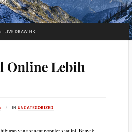
G:
LIVE DRAW HK
l Online Lebih
6
IN
UNCATEGORIZED
 hiburan yang sangat populer saat ini. Banyak