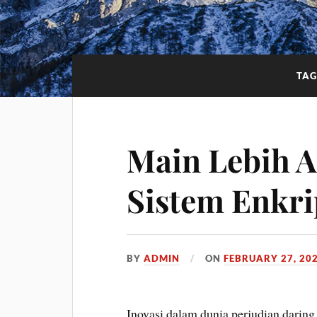
TAG
Main Lebih 
Sistem Enkr
BY
ADMIN
ON
FEBRUARY 27, 20
Inovasi dalam dunia perjudian daring