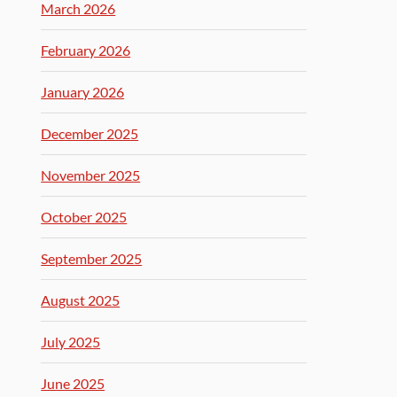
March 2026
February 2026
January 2026
December 2025
November 2025
October 2025
September 2025
August 2025
July 2025
June 2025