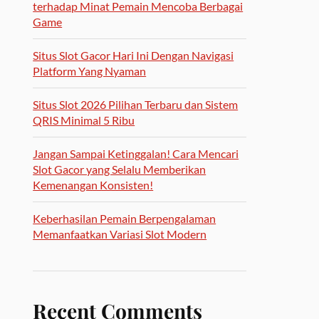
terhadap Minat Pemain Mencoba Berbagai
Game
Situs Slot Gacor Hari Ini Dengan Navigasi
Platform Yang Nyaman
Situs Slot 2026 Pilihan Terbaru dan Sistem
QRIS Minimal 5 Ribu
Jangan Sampai Ketinggalan! Cara Mencari
Slot Gacor yang Selalu Memberikan
Kemenangan Konsisten!
Keberhasilan Pemain Berpengalaman
Memanfaatkan Variasi Slot Modern
Recent Comments