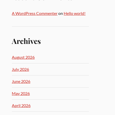
A WordPress Commenter
on
Hello world!
Archives
August 2026
July 2026
June 2026
May 2026
April 2026