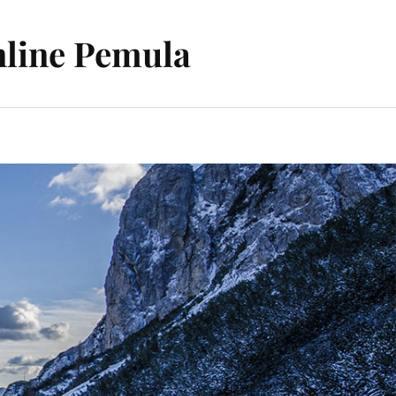
nline Pemula