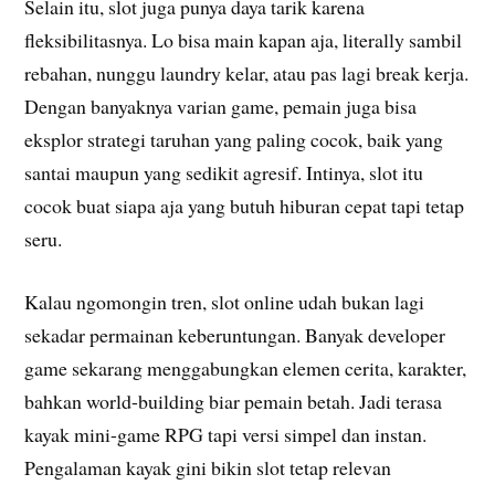
Selain itu, slot juga punya daya tarik karena
fleksibilitasnya. Lo bisa main kapan aja, literally sambil
rebahan, nunggu laundry kelar, atau pas lagi break kerja.
Dengan banyaknya varian game, pemain juga bisa
eksplor strategi taruhan yang paling cocok, baik yang
santai maupun yang sedikit agresif. Intinya, slot itu
cocok buat siapa aja yang butuh hiburan cepat tapi tetap
seru.
Kalau ngomongin tren, slot online udah bukan lagi
sekadar permainan keberuntungan. Banyak developer
game sekarang menggabungkan elemen cerita, karakter,
bahkan world-building biar pemain betah. Jadi terasa
kayak mini-game RPG tapi versi simpel dan instan.
Pengalaman kayak gini bikin slot tetap relevan