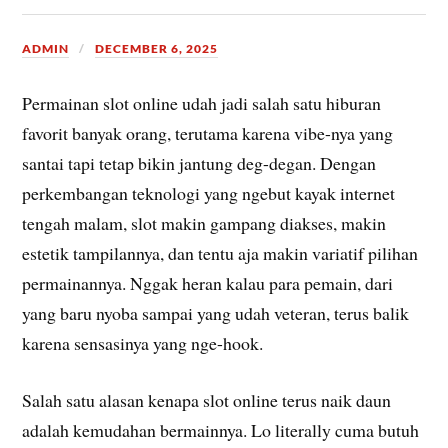
ADMIN
DECEMBER 6, 2025
Permainan slot online udah jadi salah satu hiburan
favorit banyak orang, terutama karena vibe-nya yang
santai tapi tetap bikin jantung deg-degan. Dengan
perkembangan teknologi yang ngebut kayak internet
tengah malam, slot makin gampang diakses, makin
estetik tampilannya, dan tentu aja makin variatif pilihan
permainannya. Nggak heran kalau para pemain, dari
yang baru nyoba sampai yang udah veteran, terus balik
karena sensasinya yang nge-hook.
Salah satu alasan kenapa slot online terus naik daun
adalah kemudahan bermainnya. Lo literally cuma butuh