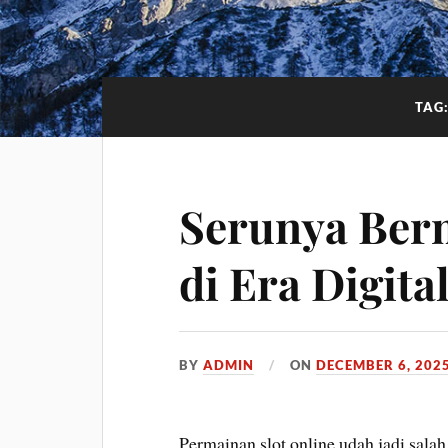
TAG
Serunya Berm
di Era Digita
BY
ADMIN
ON
DECEMBER 6, 202
Permainan slot online udah jadi salah