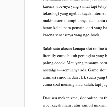
karena vibe-nya yang santai tapi tet
teknologi yang ngebut kayak internet
makin estetik tampilannya, dan tentu
heran kalau para pemain, dari yang ba
karena sensasinya yang nge-hook.
Salah satu alasan kenapa slot online
literally cuma butuh perangkat yang b
paling cocok. Mau yang temanya petual
nostalgia—semuanya ada. Game slot 
animasi smooth, dan efek suara yang 
cuma soal menang atau kalah, tapi ju
Dari sisi mekanisme, slot online itu 
ribet kayak main catur sambil mikirin