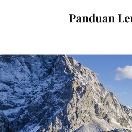
Panduan Len