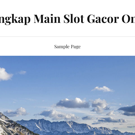
gkap Main Slot Gacor O
Sample Page