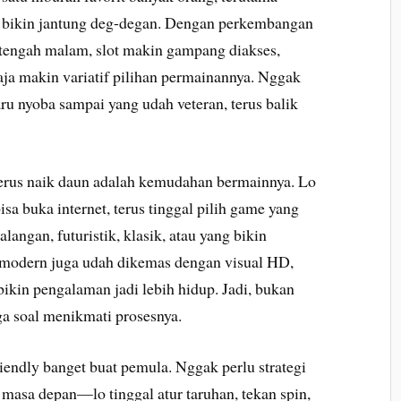
ap bikin jantung deg-degan. Dengan perkembangan
 tengah malam, slot makin gampang diakses,
 aja makin variatif pilihan permainannya. Nggak
ru nyoba sampai yang udah veteran, terus balik
 terus naik daun adalah kemudahan bermainnya. Lo
isa buka internet, terus tinggal pilih game yang
angan, futuristik, klasik, atau yang bikin
modern juga udah dikemas dengan visual HD,
bikin pengalaman jadi lebih hidup. Jadi, bukan
ga soal menikmati prosesnya.
friendly banget buat pemula. Nggak perlu strategi
 masa depan—lo tinggal atur taruhan, tekan spin,