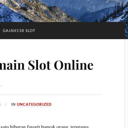
:
GAJAH138 SLOT
ain Slot Online
l
5
IN
UNCATEGORIZED
 satu hiburan favorit banyak orang, terutama