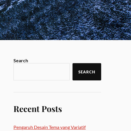
Search
SEARCH
Recent Posts
Pengaruh Desain Tema yang Variatif