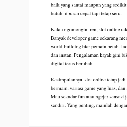
baik yang santai maupun yang sedikit a
butuh hiburan cepat tapi tetap seru.
Kalau ngomongin tren, slot online u
Banyak developer game sekarang men
world-building biar pemain betah. Ja
dan instan. Pengalaman kayak gini bik
digital terus berubah.
Kesimpulannya, slot online tetap jad
bermain, variasi game yang luas, dan 
Mau sekadar fun atau ngejar sensasi 
sendiri. Yang penting, mainlah dengan 