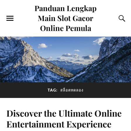
Panduan Lengkap
Main Slot Gacor
Online Pemula
TAG:
สล็อตทดลอง
Discover the Ultimate Online
Entertainment Experience