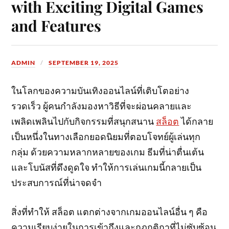
with Exciting Digital Games
and Features
ADMIN
SEPTEMBER 19, 2025
ในโลกของความบันเทิงออนไลน์ที่เติบโตอย่าง
รวดเร็ว ผู้คนกำลังมองหาวิธีที่จะผ่อนคลายและ
เพลิดเพลินไปกับกิจกรรมที่สนุกสนาน
สล็อต
ได้กลาย
เป็นหนึ่งในทางเลือกยอดนิยมที่ตอบโจทย์ผู้เล่นทุก
กลุ่ม ด้วยความหลากหลายของเกม ธีมที่น่าตื่นเต้น
และโบนัสที่ดึงดูดใจ ทำให้การเล่นเกมนี้กลายเป็น
ประสบการณ์ที่น่าจดจำ
สิ่งที่ทำให้ สล็อต แตกต่างจากเกมออนไลน์อื่น ๆ คือ
ความเรียบง่ายในการเข้าถึงและกฎกติกาที่ไม่ซับซ้อน