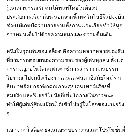
ผู้เล่นสามารถเริ่มต้นได้ทันทีโดยไม่ต้องมี
ประสบการณ์มาก่อน นอกจากนี้ เทคโนโลยีในปัจจุบัน
ช่วยให้เกมมีความสวยงามทั้งภาพและเสียง ทำให้ทุก
การหมุนเต็มไปด้วยความสนุกและความตื่นเต้น
หนึ่งในจุดเด่นของ สล็อต คือความหลากหลายของธีม
ที่สามารถตอบสนองความชอบของผู้เล่นทุกคน ตั้งแต่
การผจญภัยในโลกแฟนตาซี การสำรวจวัฒนธรรม
โบราณ ไปจนถึงเรื่องราวแนวแฟนตาซีสมัยใหม่ ทุก
ธีมมาพร้อมกราฟิกคุณภาพสูง เอฟเฟกต์เสียงที่
สมจริง และฟีเจอร์โบนัสที่เพิ่มโอกาสในการชนะ
ทำให้ผู้เล่นรู้สึกเหมือนได้เข้าไปอยู่ในโลกของเกมจริง
ๆ
นอกจากนี้ สล็อต ยังเสนอระบบรางวัลและโปรโมชั่นที่