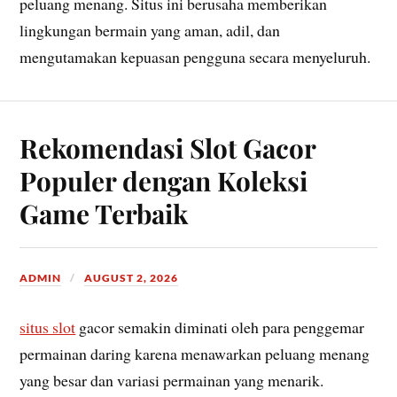
peluang menang. Situs ini berusaha memberikan
lingkungan bermain yang aman, adil, dan
mengutamakan kepuasan pengguna secara menyeluruh.
Rekomendasi Slot Gacor
Populer dengan Koleksi
Game Terbaik
ADMIN
AUGUST 2, 2026
situs slot
gacor semakin diminati oleh para penggemar
permainan daring karena menawarkan peluang menang
yang besar dan variasi permainan yang menarik.