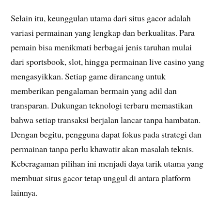
Selain itu, keunggulan utama dari situs gacor adalah
variasi permainan yang lengkap dan berkualitas. Para
pemain bisa menikmati berbagai jenis taruhan mulai
dari sportsbook, slot, hingga permainan live casino yang
mengasyikkan. Setiap game dirancang untuk
memberikan pengalaman bermain yang adil dan
transparan. Dukungan teknologi terbaru memastikan
bahwa setiap transaksi berjalan lancar tanpa hambatan.
Dengan begitu, pengguna dapat fokus pada strategi dan
permainan tanpa perlu khawatir akan masalah teknis.
Keberagaman pilihan ini menjadi daya tarik utama yang
membuat situs gacor tetap unggul di antara platform
lainnya.