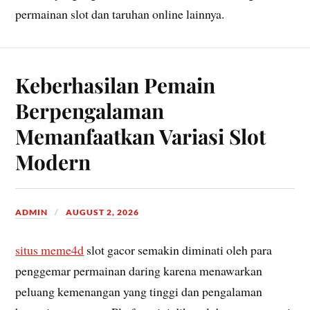
permainan slot dan taruhan online lainnya.
Keberhasilan Pemain
Berpengalaman
Memanfaatkan Variasi Slot
Modern
ADMIN
AUGUST 2, 2026
situs meme4d
slot gacor semakin diminati oleh para
penggemar permainan daring karena menawarkan
peluang kemenangan yang tinggi dan pengalaman