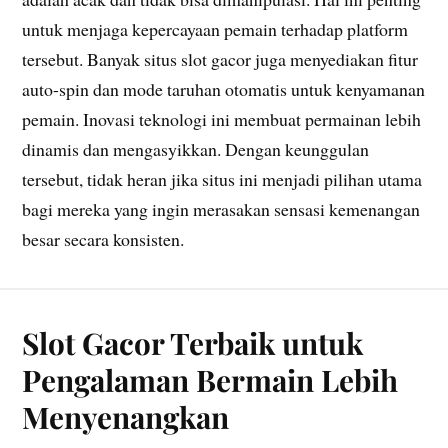
untuk menjaga kepercayaan pemain terhadap platform
tersebut. Banyak situs slot gacor juga menyediakan fitur
auto-spin dan mode taruhan otomatis untuk kenyamanan
pemain. Inovasi teknologi ini membuat permainan lebih
dinamis dan mengasyikkan. Dengan keunggulan
tersebut, tidak heran jika situs ini menjadi pilihan utama
bagi mereka yang ingin merasakan sensasi kemenangan
besar secara konsisten.
Slot Gacor Terbaik untuk
Pengalaman Bermain Lebih
Menyenangkan