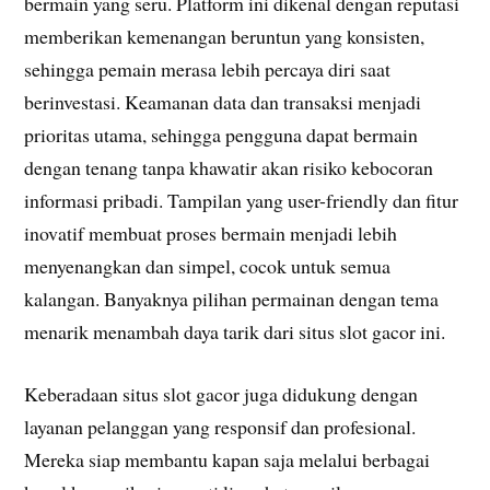
bermain yang seru. Platform ini dikenal dengan reputasi
memberikan kemenangan beruntun yang konsisten,
sehingga pemain merasa lebih percaya diri saat
berinvestasi. Keamanan data dan transaksi menjadi
prioritas utama, sehingga pengguna dapat bermain
dengan tenang tanpa khawatir akan risiko kebocoran
informasi pribadi. Tampilan yang user-friendly dan fitur
inovatif membuat proses bermain menjadi lebih
menyenangkan dan simpel, cocok untuk semua
kalangan. Banyaknya pilihan permainan dengan tema
menarik menambah daya tarik dari situs slot gacor ini.
Keberadaan situs slot gacor juga didukung dengan
layanan pelanggan yang responsif dan profesional.
Mereka siap membantu kapan saja melalui berbagai