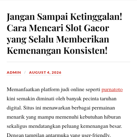
Jangan Sampai Ketinggalan!
Cara Mencari Slot Gacor
yang Selalu Memberikan
Kemenangan Konsisten!
ADMIN
AUGUST 4, 2026
Memanfaatkan platform judi online seperti
purnatoto
kini semakin diminati oleh banyak pecinta taruhan
digital. Situs ini menawarkan berbagai permainan
menarik yang mampu memenuhi kebutuhan hiburan
sekaligus mendatangkan peluang kemenangan besar.
Dengan tampilan antarmuka yang user-friendly,