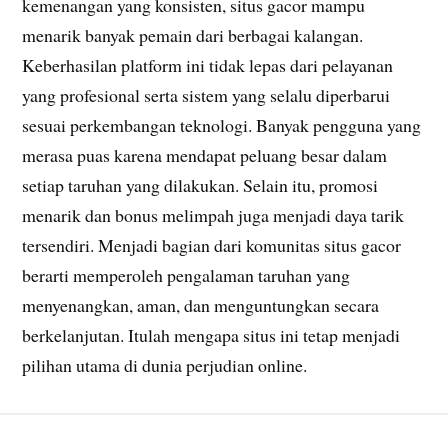
kemenangan yang konsisten, situs gacor mampu
menarik banyak pemain dari berbagai kalangan.
Keberhasilan platform ini tidak lepas dari pelayanan
yang profesional serta sistem yang selalu diperbarui
sesuai perkembangan teknologi. Banyak pengguna yang
merasa puas karena mendapat peluang besar dalam
setiap taruhan yang dilakukan. Selain itu, promosi
menarik dan bonus melimpah juga menjadi daya tarik
tersendiri. Menjadi bagian dari komunitas situs gacor
berarti memperoleh pengalaman taruhan yang
menyenangkan, aman, dan menguntungkan secara
berkelanjutan. Itulah mengapa situs ini tetap menjadi
pilihan utama di dunia perjudian online.