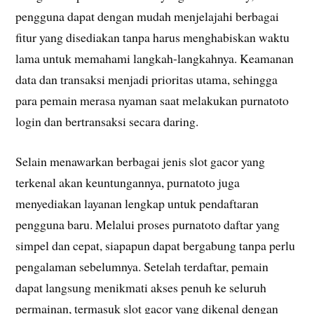
pengguna dapat dengan mudah menjelajahi berbagai
fitur yang disediakan tanpa harus menghabiskan waktu
lama untuk memahami langkah-langkahnya. Keamanan
data dan transaksi menjadi prioritas utama, sehingga
para pemain merasa nyaman saat melakukan purnatoto
login dan bertransaksi secara daring.
Selain menawarkan berbagai jenis slot gacor yang
terkenal akan keuntungannya, purnatoto juga
menyediakan layanan lengkap untuk pendaftaran
pengguna baru. Melalui proses purnatoto daftar yang
simpel dan cepat, siapapun dapat bergabung tanpa perlu
pengalaman sebelumnya. Setelah terdaftar, pemain
dapat langsung menikmati akses penuh ke seluruh
permainan, termasuk slot gacor yang dikenal dengan