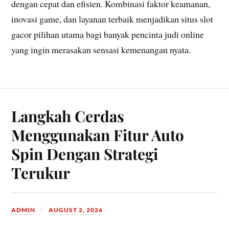
dengan cepat dan efisien. Kombinasi faktor keamanan,
inovasi game, dan layanan terbaik menjadikan situs slot
gacor pilihan utama bagi banyak pencinta judi online
yang ingin merasakan sensasi kemenangan nyata.
Langkah Cerdas
Menggunakan Fitur Auto
Spin Dengan Strategi
Terukur
ADMIN
AUGUST 2, 2026