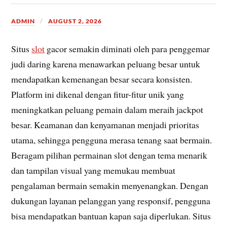
ADMIN
AUGUST 2, 2026
Situs
slot
gacor semakin diminati oleh para penggemar
judi daring karena menawarkan peluang besar untuk
mendapatkan kemenangan besar secara konsisten.
Platform ini dikenal dengan fitur-fitur unik yang
meningkatkan peluang pemain dalam meraih jackpot
besar. Keamanan dan kenyamanan menjadi prioritas
utama, sehingga pengguna merasa tenang saat bermain.
Beragam pilihan permainan slot dengan tema menarik
dan tampilan visual yang memukau membuat
pengalaman bermain semakin menyenangkan. Dengan
dukungan layanan pelanggan yang responsif, pengguna
bisa mendapatkan bantuan kapan saja diperlukan. Situs