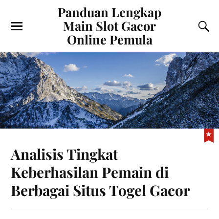
Panduan Lengkap
Main Slot Gacor
Online Pemula
Analisis Tingkat
Keberhasilan Pemain di
Berbagai Situs Togel Gacor